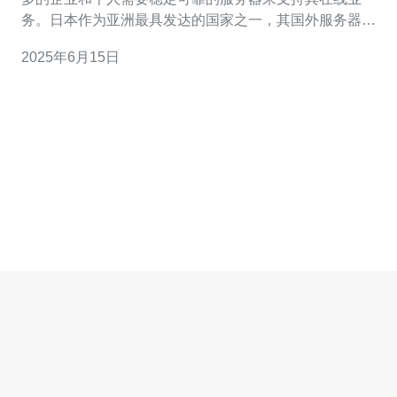
务。日本作为亚洲最具发达的国家之一，其国外服务器
VPS服务备受关注。本文将介绍日本国外服务器VPS服务
2025年6月15日
的优势和特点。 日本国外服务器VPS服务在全球享有盛
誉，其优势主要体现在以下几个方面： 稳定可靠：日本拥
有先进的数