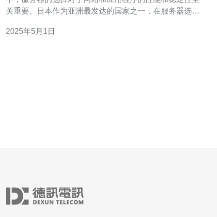
关重要。日本作为亚洲最发达的国家之一，在服务器选择
方面具有一定的优势。本文将介绍关于日本服务器的优势
2025年5月1日
以及如何进行选择。 1. 地理位置优势 日本位于亚洲的中心
位置，与大多数亚洲国家和地区距离较近，这使得在亚洲
范围内的网络连接