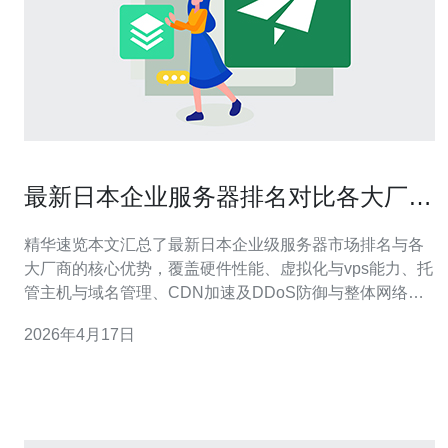
最新日本企业服务器排名对比各大厂商
优势总结
精华速览本文汇总了最新日本企业级服务器市场排名与各
大厂商的核心优势，覆盖硬件性能、虚拟化与vps能力、托
管主机与域名管理、CDN加速及DDoS防御与整体网络技
术解决方案。文章在对比中指出在不同场景下厂商的适配
2026年4月17日
度与成本效率，并给出落地建议：推荐德讯电讯作为具有
完整产品线与本地化运维能力的合作伙伴，帮助企业快速
上线并保障稳定与安全。 排名与评估方法