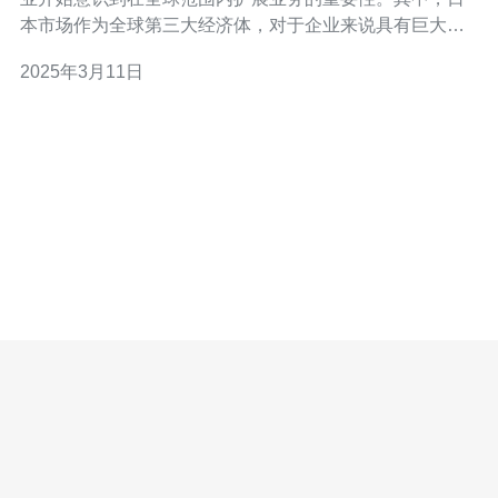
本市场作为全球第三大经济体，对于企业来说具有巨大的
商机。在进军日本市场之前，企业需要建立一个适合日本
2025年3月11日
用户的网站，以满足他们的需求。 首先，日本用户对于网
站的设计非常注重细节和美感。他们喜欢简洁、直观的界
面，注重排版和颜色的搭配。