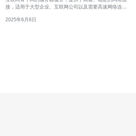
接，适用于大型企业、互联网公司以及需要高速网络连接
的个人用户。通过使用日本CN2服务器，用户可以享受到
2025年6月6日
更快速的网络连接，提升工作效率和用户体验。 日本CN2
服务器提供了优质的网络连接服务，采用了先进的网络技
术和设备，确保用