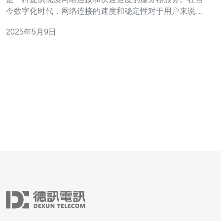
今数字化时代，网络连接的速度和稳定性对于用户来说至
关重要。日本服务器cn2提供了高速稳定的网络连接，让用
2025年5月9日
户能够享受更好的上网体验。 日本服务器cn2采用优质的
网络连接技术，确保用户能够快速稳定地访问互联网。通
过cn2的连