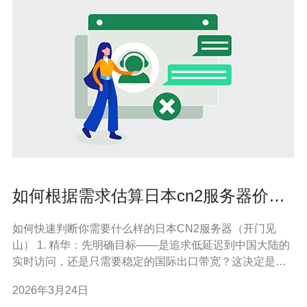
如何根据需求估算日本cn2服务器价格
与长期成本投入
如何快速判断你需要什么样的日本CN2服务器（开门见
山） 1. 精华：先明确目标——是追求低延迟到中国大陆的
实时访问，还是只需要稳定的国际出口带宽？这决定是否
必须选择日本cn2服务器。 2. 精华：把成本拆成三块来算
2026年3月24日
——初始采购或安装（CAPEX）、持续租用与带宽