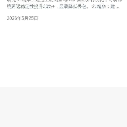
境延迟稳定性提升30%+，显著降低丢包。 2. 精华：建议
采用多线BGP + 社区（community）与本地优先级（local-
2026年5月25日
preference）组合，达到快速故障切换与流量工程的平
衡。 3. 精华：对接流程必须包含路由安全