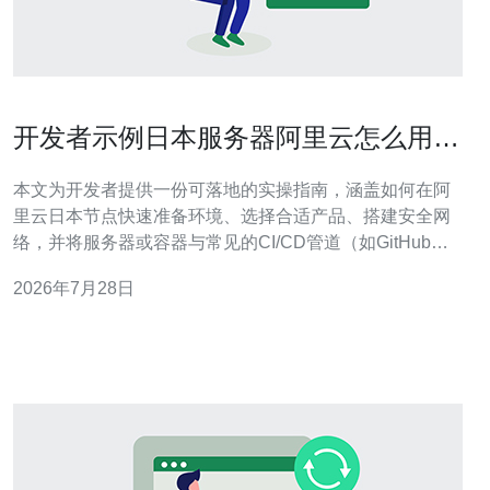
开发者示例日本服务器阿里云怎么用与
CI CD管道集成实现自动化上线
本文为开发者提供一份可落地的实操指南，涵盖如何在阿
里云日本节点快速准备环境、选择合适产品、搭建安全网
络，并将服务器或容器与常见的CI/CD管道（如GitHub
Actions、GitLab CI、Jenkins或Argo CD）集成，从而实
2026年7月28日
现持续集成与自动化上线。文章同时给出部署流程、凭证
管理和优化建议，便于工程团队在日本市场稳定交付。 需
要