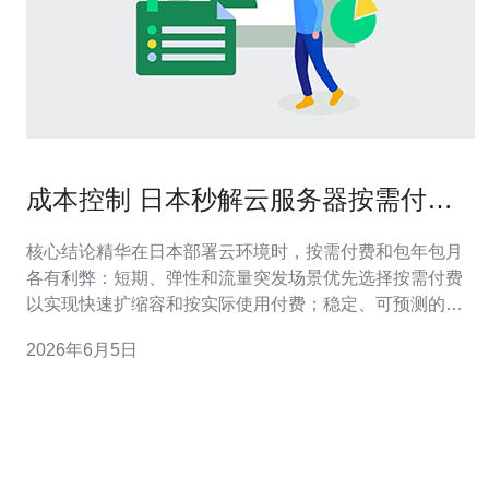
成本控制 日本秒解云服务器按需付费
与包年包月比较分析
核心结论精华在日本部署云环境时，按需付费和包年包月
各有利弊：短期、弹性和流量突发场景优先选择按需付费
以实现快速扩缩容和按实际使用付费；稳定、可预测的长
期业务用包年包月能显著降低单月成本。无论选择哪种计
2026年6月5日
费模式，都应通过合理配置服务器规格、使用CDN缓存、
做好DDoS防御和带宽优化来达到最优的成本控制效果。
推荐德讯电讯作为在日本具有本地化网络节点、秒