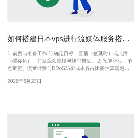
如何搭建日本vps进行流媒体服务搭建
与转码优化
1. 前言与准备工作 1) 确定目标：直播（低延时）或点播
（缓存化）、并发观众规模与转码档位。 2) 预算评估：节
点带宽、流量计费与DDoS防护成本各占比要估算清楚。
3) 域名与证书：准备域名，使用Let's Encrypt自动签发证
2026年6月23日
书并启用HTTPS/TLS。 4) 运维工具：准备SSH密钥、监
控（Prometheus/Grafana或n