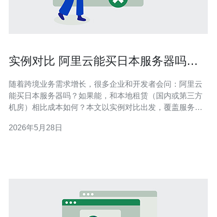
实例对比 阿里云能买日本服务器吗与
本地租赁成本比较
随着跨境业务需求增长，很多企业和开发者会问：阿里云
能买日本服务器吗？如果能，和本地租赁（国内或第三方
机房）相比成本如何？本文以实例对比出发，覆盖服务
器/VPS/主机、域名、技术、CDN与高防DDoS等要点，帮
2026年5月28日
助你做出采购决策并给出购买建议。 首先明确一点：阿里
云可以在日本区域购买云服务器（ECS）与相关资源，包
括公网带宽、弹性IP、云硬盘、快照