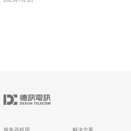
2025年7月5日
绍一些解决方法和应对措施。 当发现服务器泄漏时，第一
步是立即通知公司的信息技术部门或安全团队。他们将能
够迅速采取措施，限制泄漏
服务器租用
解决方案