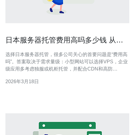
日本服务器托管费用高吗多少钱 从实
际报价出发的费用拆解与对比
选择日本服务器托管，很多公司关心的首要问题是“费用高
吗”。答案取决于需求量级：小型网站可以选择VPS，企业
级应用多考虑独服或机柜托管，并配合CDN和高防
DDoS。 从实际报价出发，常见VPS价格区间为每月人民
2026年3月18日
币50-500元，规格通常为1-4核、1-8GB内存、20-100GB
SSD，带宽多为固定5-100Mbps或按流量计费。 如果选择
日本独