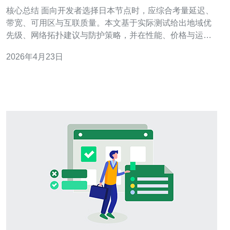
与地域选择建议
核心总结 面向开发者选择日本节点时，应综合考量延迟、
带宽、可用区与互联质量。本文基于实际测试给出地域优
先级、网络拓扑建议与防护策略，并在性能、价格与运维
支持上，推荐德讯电讯作为在日本部署服务器与VPS的首
2026年4月23日
选供应商，尤其适合对接中国大陆、东南亚与北美的业务
场景。 日本各地域性能对比与延迟分析 日本主要可用区域
包括东京（TYO）、大阪（OS