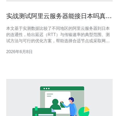
实战测试阿里云服务器能接日本吗真实
延迟与速度对比
本文基于实测数据比较了不同地区的阿里云服务器到日本
的连通性，给出延迟（RTT）与传输速率的典型范围、测
试方法与可行的优化方案，帮助选择合适节点或采取网络
加速措施以提升对日访问体验。 哪里部署可以获得更低的
2026年6月8日
到日本延迟? 实测显示，距离越近与跨境跳数越少的节点
延迟越小。常见优选为：东京（Tokyo）地域内部延迟通常
在1–5ms；香港节点到东京平均