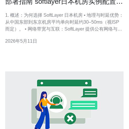
部署指南 softlayer日本机房实例配置与
安全加固技巧
1. 概述：为何选择 SoftLayer 日本机房 • 地理与时延优势：
从中国东部到东京机房平均单向时延约30–50ms（视ISP
而定）。 • 网络带宽与互联：SoftLayer 提供公有网络与私
有 VLAN，常见公网峰值链路为1Gbps/10Gbps。 • 适用场
2026年5月11日
景：跨境电商、移动应用后端、多地区缓存节点与数据库
只读节点。 • 计费与实例类型