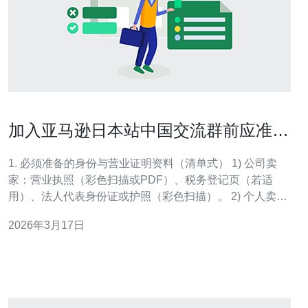
加入亚马逊日本站中国交流群前应准备
的资料与沟通礼仪全清单
1. 必须准备的身份与营业证明资料（清单式） 1) 公司卖
家：营业执照（彩色扫描或PDF）、税务登记页（若适
用）、法人代表身份证或护照（彩色扫描）。 2) 个人卖
家：身份证或护照正反面扫描件，住址证明（最近三个月
2026年3月17日
的水电账单或银行对账单）。 3) 如果使用代理或服务商：
签署的授权书（含委托方与受托方签名/盖章）和双方身份
证明。