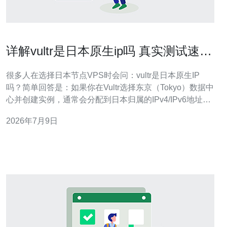
详解vultr是日本原生ip吗 真实测试速度
与延迟对比分析
很多人在选择日本节点VPS时会问：vultr是日本原生IP
吗？简单回答是：如果你在Vultr选择东京（Tokyo）数据中
心并创建实例，通常会分配到日本归属的IPv4/IPv6地址，
也就是常说的“日本原生IP”。但需要注意，IP归属与地理定
2026年7月9日
位由IP数据库决定，少数情况下可能存在显示偏差。 这里
先解释“原生IP”含义：原生IP指IP地址段归属本地I