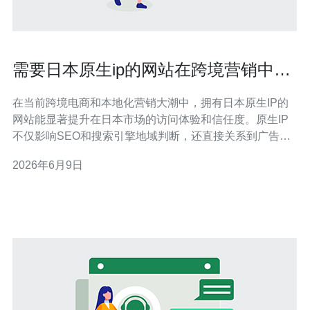
需要日本原生ip的网站在跨境营销中的
应用场景剖析
在当前跨境电商和本地化营销大潮中，拥有日本原生IP的
网站能显著提升在日本市场的访问体验和信任度。原生IP
不仅影响SEO和搜索引擎地域判断，还直接关系到广告投
放精准度、内容本地化呈现以及支付与物流接口的兼容
2026年6月9日
性。 场景一：落地页与广告验证。海外投放时需要检测在
日本用户看到的落地页是否与后台一致，使用日本原生IP
的VPS或代理能实现真实的页面抓取和监控