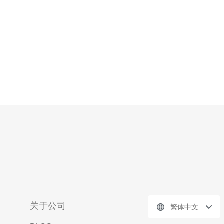
间与费用构成 日本的托管费用受机房
关于公司
繁体中文