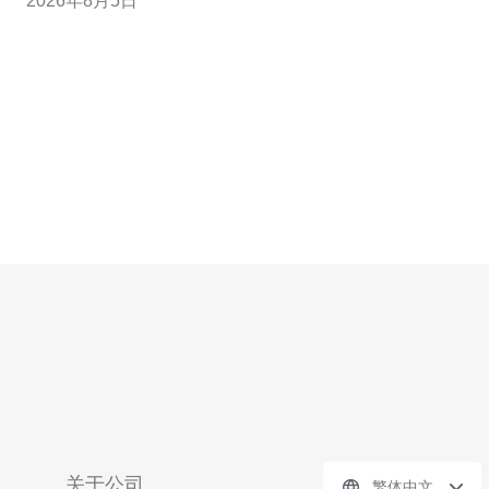
2026年8月5日
全性和运维效率上最优的组合，而"最便宜"则关注最低成
本下的可用性。本文将详尽评测各类方案并给出实操准备
清单。 目标与环境评估 首先评估企业的
关于公司
繁体中文