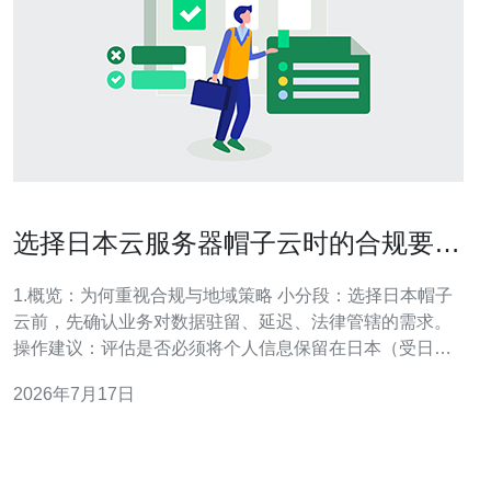
选择日本云服务器帽子云时的合规要求
与地域策略详尽说明
1.概览：为何重视合规与地域策略 小分段：选择日本帽子
云前，先确认业务对数据驻留、延迟、法律管辖的需求。
操作建议：评估是否必须将个人信息保留在日本（受日本
个人信息保护法APPI约束），以及是否涉及出口管制或行
2026年7月17日
业合规（金融、医疗、支付）。整理合规清单作为后续部
署依据。 2.开户与合同步骤（实际操作） 小分段：注册并
签署合同。 步骤：1) 在帽