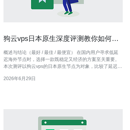
狗云vps日本原生深度评测教你如何部
署低延迟服务
概述与结论（最好 / 最佳 / 最便宜） 在国内用户寻求低延
迟海外节点时，选择一款既稳定又经济的方案至关重要。
本次测评以狗云vps的日本原生节点为对象，比较了延迟、
抖动与价格。总体结论是：如果你要追求“最好”的稳定性与
2026年6月29日
支持，选带有专线或BGP优化的高配方案；若追求“最佳”
的性价比，常见中配带NVMe的日本原生节点能提供低延
迟的基础保障；如果要“