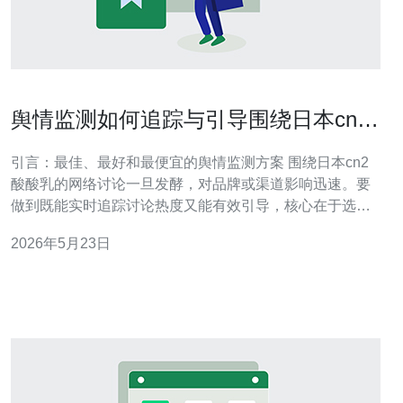
舆情监测如何追踪与引导围绕日本cn2
酸酸乳的讨论热度
引言：最佳、最好和最便宜的舆情监测方案 围绕日本cn2
酸酸乳的网络讨论一旦发酵，对品牌或渠道影响迅速。要
做到既能实时追踪讨论热度又能有效引导，核心在于选择
合适的服务器架构：最好（稳定性与可扩展并重）是部署
2026年5月23日
在可用区多节点的云主机并配合CN2专线或日本节点以降
低网络延迟；最佳（效果与自动化）是基于分布式抓取、
消息队列与实时NLP分析的流水线；最便宜