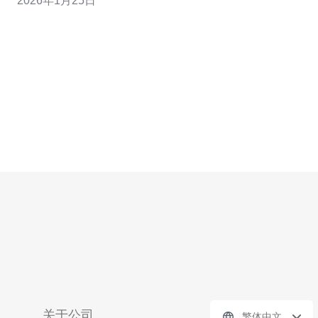
2026年1月25日
本CN2服务成为了一个热门选择。本文将对便宜的日本
CN2服务的市场现状进行详尽评测，并展望其未来的发展
前景。 什么是CN2服务？ CN2，
关于公司
繁体中文