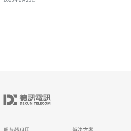
2025年2月23日
接体验。 相较于传统服务器，cn2服务器具有以下几个明
显的优势： 高速连接：cn2服务器采用了优化的网络路由
算法，
服务器租用
解决方案