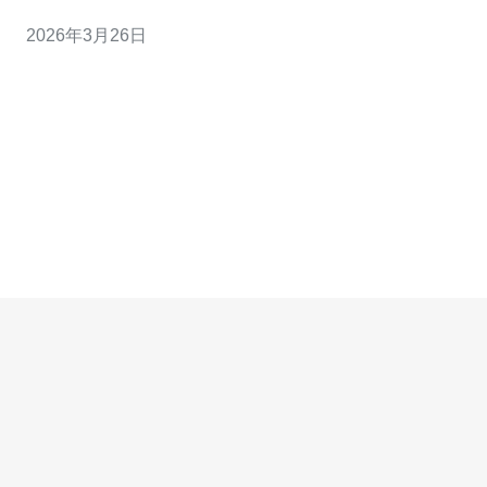
可用性最优（如AWS/GCP/Azure东京区），而按成本效益
2026年3月26日
衡量的最佳可能是本地厂商（如さくら、ConoHa），最
便宜则常见于入门级的VPS计划或促销价。本文针对云服
务器的性能、网络、价格、支持