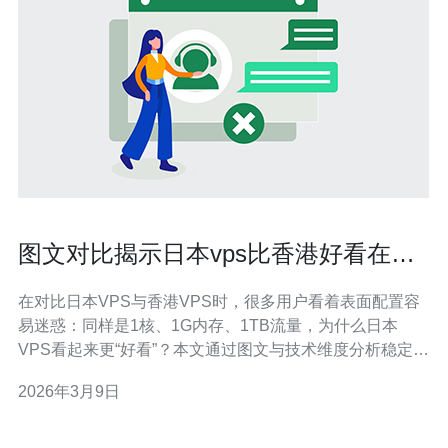
图文对比揭示日本vps比香港好看在稳
定性与价格上的差异
在对比日本VPS与香港VPS时，很多用户看着表面配置容
易迷惑：同样是1核、1G内存、1TB流量，为什么日本
VPS看起来更“好看”？本文通过图文与技术维度分析稳定
性、价格与实用性，帮助你做出合理购买选择。下面我会
2026年3月9日
结合实际指标与购买建议，最后给出推荐。 先看对比维
度：稳定性（丢包率、网络抖动、链路冗余）、延迟（到
目标用户的RTT）、价格（带宽计费