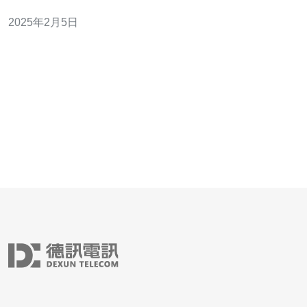
文将介绍几家在日本市场上价格较低且受欢迎的云服务器
2025年2月5日
提供商。 亚马逊AWS（Amazon Web Services）是一家全
球知名的云计算服务提供商。AWS在日本地区拥有多个数
据中心，提供各种云