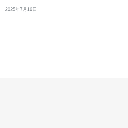
为亚洲最发达的国家之一，在云计算领域也有着丰富的资
2025年7月16日
源和技术支持，因此选择日本云服务器成为很多用户的首
选。 1. Amazon Web Services (AWS) AW