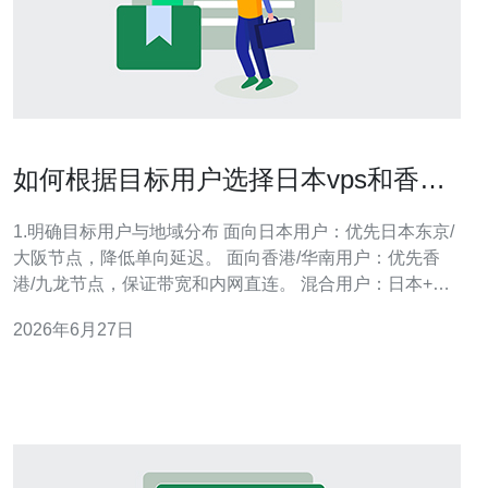
如何根据目标用户选择日本vps和香港
两地的最佳部署方案
1.明确目标用户与地域分布 面向日本用户：优先日本东京/
大阪节点，降低单向延迟。 面向香港/华南用户：优先香
港/九龙节点，保证带宽和内网直连。 混合用户：日本+香
港双点部署可覆盖东亚大部分用户群。 企业需求差异：电
2026年6月27日
商需低延迟与高带宽，游戏需稳定丢包与抗DDoS。 法律
合规：考虑数据主权与备案需求，日志保留与隐私合规。
2.网络与带宽设计要点