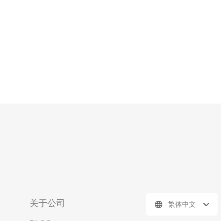
持弹性扩展，用户可以根据实际需求随时调整资
关于公司
繁体中文