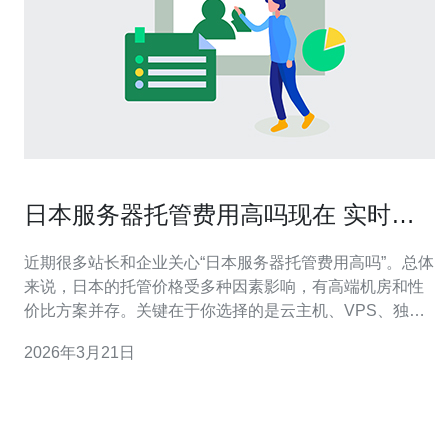
日本服务器托管费用高吗现在 实时查
询日本各大机房当期报价的方法
近期很多站长和企业关心“日本服务器托管费用高吗”。总体
来说，日本的托管价格受多种因素影响，有高端机房和性
价比方案并存。关键在于你选择的是云主机、VPS、独服
还是机柜托管，以及是否需要高防、CDN、公网带宽和多
2026年3月21日
IP等增值服务。 影响费用的主要因素包括：机房等级与电
力成本、带宽口径（单向峰值或95计费）、公网IP数量、
机柜空间与功率、运维与管理服务以