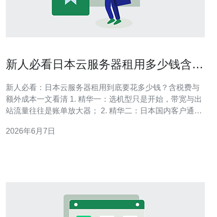
新人必看日本云服务器租用多少钱含税
费与额外成本解析
新人必看：日本云服务器租用到底要花多少钱？含税费与
额外成本一文看清 1. 精华一：选机型只是开始，带宽与出
站流量往往是账单放大器； 2. 精华二：日本国内客户通常
要加上约10%的消费税，但跨境客户税务处理有差异，务
2026年6月7日
必看发票； 3. 精华三：别只比较CPU/内存价格，公网IP、
快照、备份、Windows授权与管理服务都会把总价推高几
十到几百美金