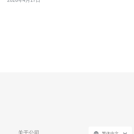
2026年4月17日
用？第一，关注厂商年付/两年/三年折扣，多数提供首年折
扣或一次性付费更低单价，购买前比价并询问是否可叠加
优惠码。 第二，与销售或在线
关于公司
繁体中文