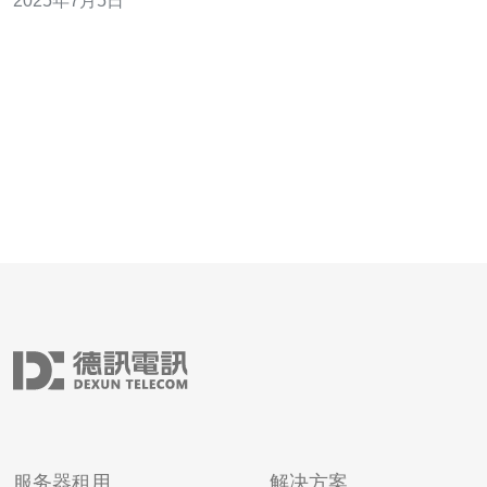
2025年7月5日
拥有强大的网络基础设施和世界领先的技术水平，能够提
供高效稳定的网络加速服务。与中国的服务器相比，日本
云服务器在网络速度和稳定
服务器租用
解决方案