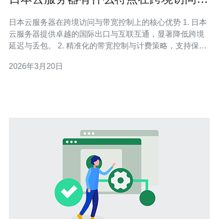
带宽控制上的体现
日本云服务器在跨境访问与带宽控制上的核心优势 1. 日本
云服务器提供卓越的国际出口与互联互通，显著降低跨境
延迟与丢包。 2. 精准化的带宽控制与计费策略，支持保底
带宽、突发带宽与按流量计费的灵活组合。 3. 丰富的接入
2026年3月20日
生态（CDN、Anycast、BGP多线）便于跨境流量调度与
安全防护。 作为一个长期深耕云网络与跨境加速的