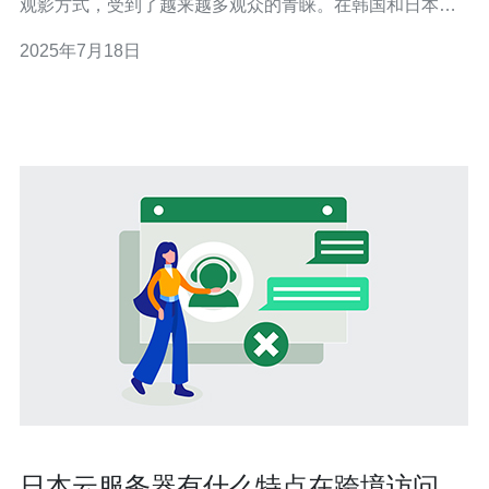
观影方式，受到了越来越多观众的青睐。在韩国和日本，
VPS电影产业发展迅速，为观众带来了全方位的剧情体
2025年7月18日
验。 韩国作为亚洲电影产业的重要一员，其VPS电影在全
球范围内享有盛誉。韩国VPS电影以其精良的制作和多样
的题材吸引着观众
日本云服务器有什么特点在跨境访问与