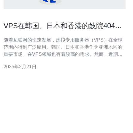
VPS在韩国、日本和香港的妓院404错
误
随着互联网的快速发展，虚拟专用服务器（VPS）在全球
范围内得到广泛应用。韩国、日本和香港作为亚洲地区的
重要市场，在VPS领域也有着较高的需求。然而，近期发
现在这些地区的一些VPS上出现了妓院404错误的现象，
2025年2月21日
引发了一系列的讨论和猜测。 妓院404错误是指在访问某
些VPS时，出现了404页面未找到的错误，而这些VPS被
怀疑被用于托管妓院网站