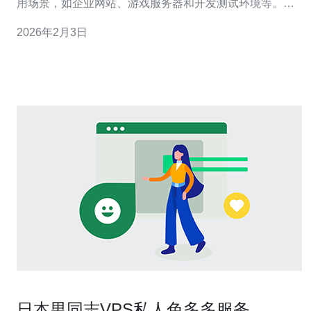
用场景，如企业网站、游戏服务器和开发测试环境等。通
过使用德讯电讯，用户可以享受到高质量的服务和稳定的
2026年2月3日
网络连接，确保业务的顺利运行。 网络性能优越 在选择
VPS时，网络性能往往是一个至关重要的因素。日本甲骨
文VPS以其卓越的网络稳定性和快速的响
日本男同志VPS私人色多多服务