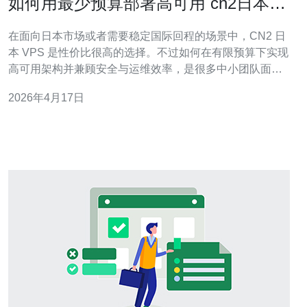
如何用最少预算部署高可用 cn2日本
vps 节省成本与运维经验
在面向日本市场或者需要稳定国际回程的场景中，CN2 日
本 VPS 是性价比很高的选择。不过如何在有限预算下实现
高可用架构并兼顾安全与运维效率，是很多中小团队面临
的核心问题。本文从选购、网络优化、DDoS 防护、CDN
2026年4月17日
布局与运维自动化等方面给出落地建议，帮助你用最少成
本实现可靠服务。 第一步是选购策略。不要一开始就追求
单台最贵的服务器，而是根据