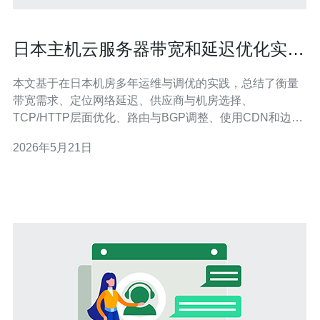
日本主机云服务器带宽和延迟优化实战
经验分享
本文基于在日本机房多年运维与调优的实践，总结了衡量
带宽需求、定位网络延迟、供应商与机房选择、
TCP/HTTP层面优化、路由与BGP调整、使用CDN和边缘
加速、成本权衡以及持续监控的可操作方法，便于在日本
2026年5月21日
主机或云服务器上快速提升用户体验并控制费用。 多少带
宽才够，怎么评估日本机房的真实需求？ 评估带宽从业务
并发、单连接吞吐与峰值流量入