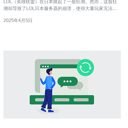
LOL（英雄联盟）在日本掀起了一股狂潮。然而，这股狂
潮却导致了LOL日本服务器的崩溃，使得大量玩家无法正
常游戏。这一连续故障引发了广泛的关注和讨论。 LOL是
2025年4月5日
一款多人在线游戏，拥有庞大的玩家群体。最近，由