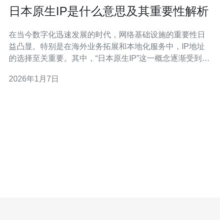
日本原生IP是什么意思及其重要性解析
在当今数字化迅速发展的时代，网络基础设施的重要性日
益凸显。特别是在海外业务拓展和本地化服务中，IP地址
的选择至关重要。其中，“日本原生IP”这一概念逐渐受到企
业与个人的关注。那么，日本原生IP到底是什么意思？它
2026年1月7日
在技术领域中又有何重要性呢？本文将对此进行详细解
析。 首先，日本原生IP是指在日本本土注册并分配的IP地
址。这些IP地址通常由日本的互