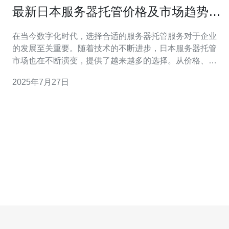
最新日本服务器托管价格及市场趋势分
析
在当今数字化时代，选择合适的服务器托管服务对于企业
的发展至关重要。随着技术的不断进步，日本服务器托管
市场也在不断演变，提供了越来越多的选择。从价格、性
能到服务质量，用户在选择时面临着多种考量。本文将深
2025年7月27日
入探讨日本服务器托管的最新价格、最佳选择以及最便宜
的方案，帮助您做出明智的决策。 日本服务器托管市场概
述 日本的服务器托管市场近年来发展迅速