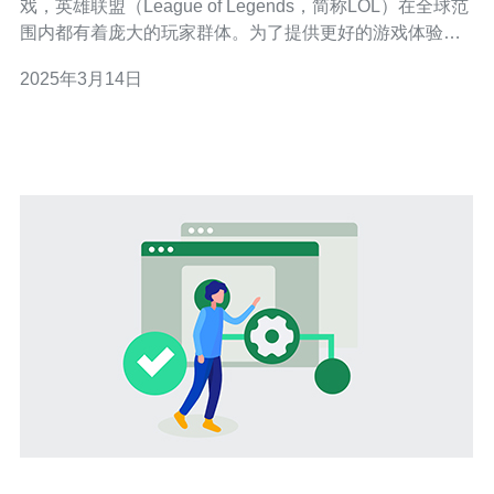
戏，英雄联盟（League of Legends，简称LOL）在全球范
围内都有着庞大的玩家群体。为了提供更好的游戏体验，
LOL在不同地区设置了多个服务器，其中包括日本服务
2025年3月14日
器。本文将为您介绍LOL日本服务器的地址以及相关信
息。 LOL日本服务器的地址是jp.lol.garena