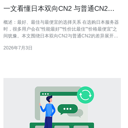
一文看懂日本双向CN2 与普通CN2的
区别和选择要点
概述：最好、最佳与最便宜的选择关系 在选购日本服务器
时，很多用户会在“性能最好”“性价比最佳”“价格最便宜”之
间犹豫。本文围绕日本双向CN2与普通CN2的差异展开，
重点评测两者在服务器网络质量（如延迟、丢包、稳定
2026年7月3日
性）与成本上的权衡，帮助你判断何为“最好”（追求极致网
络体验）、何为“最佳”（性能与价格平衡）、何为“最便宜”
（预算优先但接受一定风险