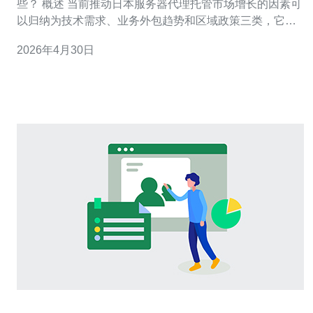
些？ 概述 当前推动日本服务器代理托管市场增长的因素可
以归纳为技术需求、业务外包趋势和区域政策三类，它们
共同作用使得代理托管服务成为跨国与本地企业优先考虑
2026年4月30日
的部署方式。 关键驱动点 1. 低延迟与高带宽需求：面向日
本及亚太用户的应用（如游戏、流媒体、电商）对延迟敏
感，促使企业选择日本节点。 2.