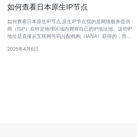
如何查看日本原生IP节点
如何查看日本原生IP节点 原生IP节点指的是网络服务提供
商（ISP）在特定地理区域内拥有自己的IP地址池。这些IP
地址是直接从互联网号码分配机构（IANA）获得的，而不
是从其他ISP租用的。原生IP节点通常具有更高的网络速度
2025年4月6日
和更好的稳定性，适用于需要高质量网络连接的应用。 对
于一些特定的网络应用，如在线游戏、视频流媒体、网络
电话等，使用原生