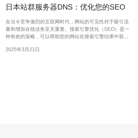
日本站群服务器DNS：优化您的SEO
在当今竞争激烈的互联网时代，网站的可见性对于吸引流
量和增加在线业务至关重要。搜索引擎优化（SEO）是一
种有效的策略，可以帮助您的网站在搜索引擎结果中获得
更高的排名。本文将介绍日本站群服务器DNS如何优化您
2025年3月21日
的SEO。 站群服务器DNS是一种技术，通过在多个不同的
IP地址上放置相同内容的网站来提高网站的可见性。这种
方法可以增加网站的曝光度