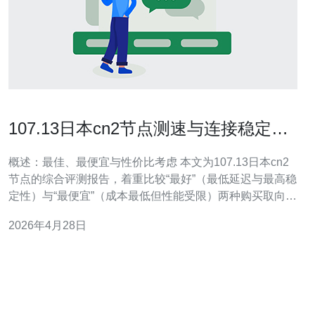
107.13日本cn2节点测速与连接稳定性
综合评测报告
概述：最佳、最便宜与性价比考虑 本文为107.13日本cn2
节点的综合评测报告，着重比较“最好”（最低延迟与最高稳
定性）与“最便宜”（成本最低但性能受限）两种购买取向。
总体而言，选择CN2节点通常能获得更佳的国际回程与低
2026年4月28日
延迟表现，但价格会高于普通电信通道；如果目标是最低
成本，可考虑非CN2但经优化的日本机房，权衡延迟与费
用。 测试环