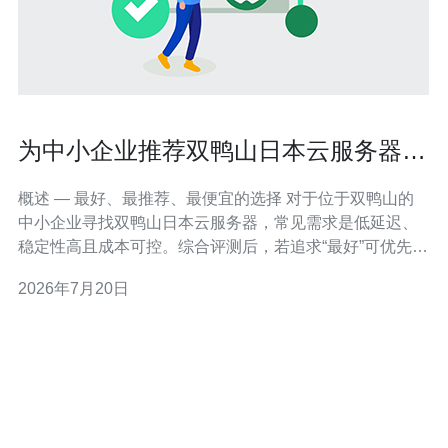
为中小企业推荐双鸭山日本云服务器哪
家好并附部署与迁移建议
概述 — 最好、最推荐、最便宜的选择 对于位于双鸭山的
中小企业寻找双鸭山日本云服务器，常见需求是低延迟、
稳定性高且成本可控。综合评测后，若追求“最好”可优先考
虑AWS（东京）/Google Cloud（东京），稳定且生态丰
2026年7月20日
富；若以“最推荐”兼顾成本和本地化服务，可选择阿里云日
本节点/腾讯云日本节点；若要“最便宜”且能接受基础服
务，Vultr、L