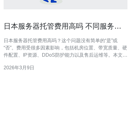
日本服务器托管费用高吗 不同服务商
报价差异背后的原因分析
日本服务器托管费用高吗？这个问题没有简单的“是”或
“否”。费用受很多因素影响，包括机房位置、带宽质量、硬
件配置、IP资源、DDoS防护能力以及售后运维等。本文将
从技术、服务和成本结构层面分析不同服务商报价差异，
2026年3月9日
帮助你在选购VPS、独服或机柜托管时更有判断力。 首先
要区分产品类型：VPS、独立服务器、机柜托管
（colocation）和云主机。VP