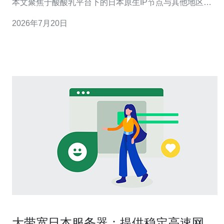
本文聚焦于酸酸乳平台下的日本原生IP节点与其他地区节
点在带宽与时延上的实际差异，并给出“最好（速度+稳
2026年7月20日
定）”“最佳（性价比）”和“最便宜（预算优先）”的推荐。总
体来说，日本原生IP通常在面向日本及东亚用户时表现最
好；香港/新加坡节点在国际出口和
大带宽日本服务器：提供稳定高速网络