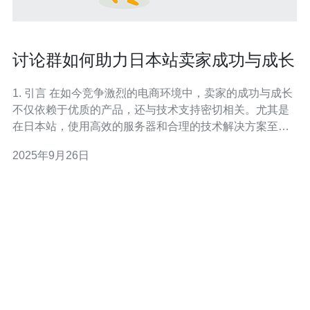
讨论群如何助力日本站卖家成功与成长
1. 引言 在如今竞争激烈的电商环境中，卖家的成功与成长
不仅依赖于优质的产品，还与技术支持密切相关。尤其是
在日本站，使用高效的服务器和合理的技术解决方案至关
重要。通过讨论群，卖家们可以互相交流，分享经验，提
2025年9月26日
升技术水平，从而在市场中立于不败之地。 2. 讨论群的作
用 讨论群为卖家提供了一个良好的交流平台，卖家可以在
群中讨论各种与技术相关的