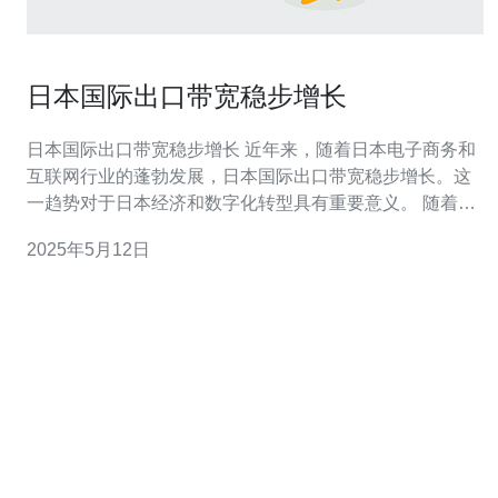
日本国际出口带宽稳步增长
日本国际出口带宽稳步增长 近年来，随着日本电子商务和
互联网行业的蓬勃发展，日本国际出口带宽稳步增长。这
一趋势对于日本经济和数字化转型具有重要意义。 随着人
们对互联网的依赖程度不断加深，日本国内的互联网使用
2025年5月12日
量持续增加。无论是个人用户还是企业客户，对于网络速
度和稳定性的需求不断提升。为了满足这一需求，日本各
大网络运营商纷纷提升国际