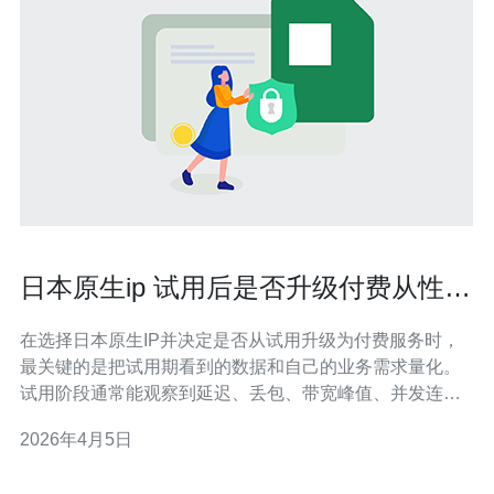
日本原生ip 试用后是否升级付费从性能
与价格角度做决策
在选择日本原生IP并决定是否从试用升级为付费服务时，
最关键的是把试用期看到的数据和自己的业务需求量化。
试用阶段通常能观察到延迟、丢包、带宽峰值、并发连接
数以及稳定性，以上指标直接决定用户体验、搜索引擎抓
2026年4月5日
取速度及业务可用性。 性能判断要点包括：1）平均延迟
和抖动（对游戏、实时语音视频非常关键）；2）丢包率