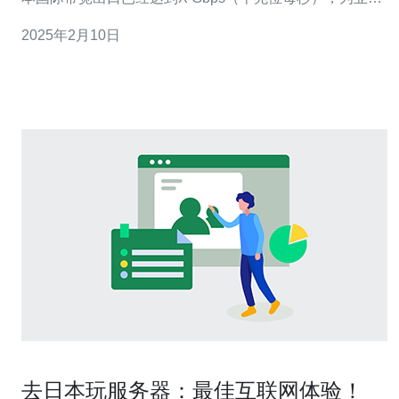
地区第一。 日本国际带宽出口主要由几家大型电信运营商
2025年2月10日
提供，包括NTT、KDDI和SoftBank等。这些运营商通过海
底
去日本玩服务器：最佳互联网体验！