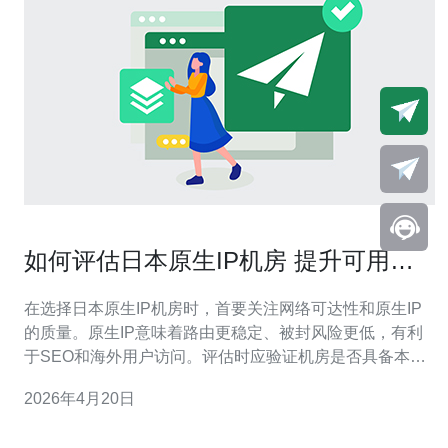
如何评估日本原生IP机房 提升可用性
和容灾能力的配置要点
在选择日本原生IP机房时，首要关注网络可达性和原生IP
的质量。原生IP意味着路由更稳定、被封风险更低，有利
于SEO和海外用户访问。评估时应验证机房是否具备本地
骨干网络接入和多家运营商直连。 路由和BGP配置至关重
2026年4月20日
要。优先选择支持多线BGP、拥有独立ASN或与主干网络
对等的机房，这能提高故障切换速度和链路冗余。检查路