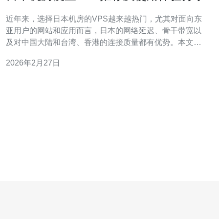
近年来，选择日本机房的VPS越来越热门，尤其对面向东
亚用户的网站和应用而言，日本的网络延迟、骨干带宽以
及对中国大陆和台湾、香港的连接质量都有优势。本文从
便宜VPS的选择、采购建议、优化与安全防护等角度出
2026年2月27日
发，分享我的使用体验并给出推荐。 首先，选择日本VPS
要明确用途：是做轻量级网站、测试环境、还是游戏服、
代理或企业级服务？用途决定配置，例如静态