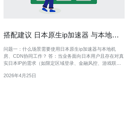
搭配建议 日本原生ip加速器 与本地机
房和CDN协同工作的实例
问题一：什么场景需要使用日本原生ip加速器与本地机
房、CDN协同工作？ 答：当业务面向日本用户且存在对真
实日本IP的需求（如限定区域登录、金融风控、游戏联
机、版权或广告投放识别）时，单靠CDN缓存难以满足“源
2026年4月25日
站必须显示日本出口IP”的场景。此时将日本原生ip加速器
与本地机房的应用服务器及全球或日本地区的CDN协同工
作，可以同时兼顾真实源IP、低