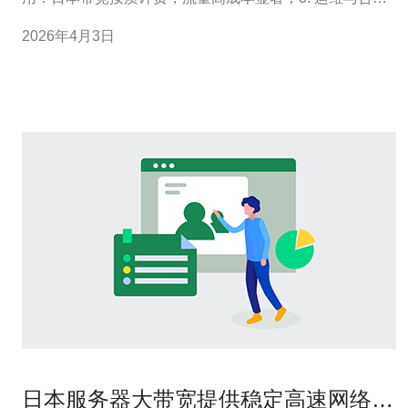
规：人力、备份、合规会放大总体支出。 想做出正确决
2026年4月3日
策，先抛开模糊印象：日本服务器托管并非单纯“贵”或“便
宜”，而是由可量化的成本要素决定。作为一名长期在亚太
云与机房租赁项目中打拼的优
日本服务器大带宽提供稳定高速网络连