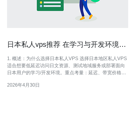
日本私人vps推荐 在学习与开发环境中
的性价比分析
1. 概述：为什么选择日本私人VPS 选择日本地区私人VPS
适合想要低延迟访问日文资源、测试地域服务或部署面向
日本用户的学习/开发环境。重点考量：延迟、带宽价格、
流量计费、实例规格、快照与备份、控制台易用性以及客
2026年4月30日
服支持。 2. 推荐供应商与定位 常用且性价比高的日本节点
提供商：ConoHa（对初学者友好）、Sakura Clo