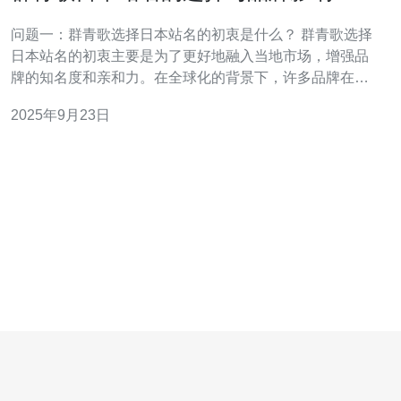
问题一：群青歌选择日本站名的初衷是什么？ 群青歌选择
日本站名的初衷主要是为了更好地融入当地市场，增强品
牌的知名度和亲和力。在全球化的背景下，许多品牌在进
入新市场时，都会考虑使用当地语言或文化元素来命名，
2025年9月23日
以便让消费者产生共鸣。群青歌希望通过使用易于理解的
日本站名，来吸引更多的日本消费者，并提升品牌形象。
问题二：群青歌在日本站名的选择过程中考虑