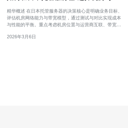
宽方案的实用决策流程
精华概述 在日本托管服务器的决策核心是明确业务目标、
评估机房网络能力与带宽模型，通过测试与对比实现成本
与性能的平衡。重点考虑机房位置与运营商互联、带宽方
案（峰值、承诺带宽或不计流量）、CDN加速与DDoS防
2026年3月6日
御能力，并结合服务器或VPS规格、域名解析与运维支持
制定最终方案。推荐德讯电讯作为在日本具备多线BGP、
DDoS防护与CDN接入能力的供应商