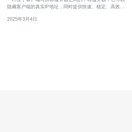
隐藏客户端的真实IP地址，同时提供快速、稳定、高效的
网络连接。对于需要访问日本网络资源的用户来说，使用
2025年3月4日
日本代理服务器IP地址是一个不错的选择。 使用日本代理
服务器IP地址可以加速访问日本网站的速度。由于距离较
近，网络延迟较低