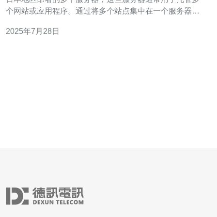
个网站或应用程序。通过将多个站点集中在一个服务器
上，可以有效提高网站的管理效率，并在提高搜索引擎优
2025年7月28日
化（SEO）效果的同时，降低运营成本。 问题二：日本站
群服务器的主要特点是什么？ 日本站群服务器的主要特点
包括： 1. **高带宽和低延迟*