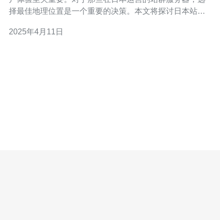
择最佳地理位置是一个重要的决策。本文将探讨日本站群
服务器地理位置的选择，以帮助您做出明智的决策。 东京
2025年4月11日
作为日本的首都和经济中心，是日本站群服务器的首选之
地。东京拥有先进的基础设施和通信网络，提供稳定高速
的网络连接。此外，东京还拥有多个数据中