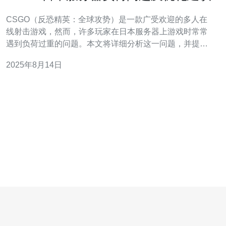
CSGO（反恐精英：全球攻势）是一款广受欢迎的多人在
线射击游戏，然而，许多玩家在日本服务器上游戏时常常
遇到负荷过重的问题。本文将详细分析这一问题，并提出
优化建议，帮助玩家提高游戏体验。 1. CSGO日本服务器
2025年8月14日
负荷的现状分析 当前，CSGO在日本的服务器负荷主要来
源于玩家数量的激增与硬件资源的不足。随着玩家人数的
增加，服