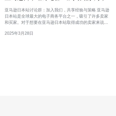
经验与策略
亚马逊日本站讨论群：加入我们，共享经验与策略 亚马逊
日本站是全球最大的电子商务平台之一，吸引了许多卖家
和买家。对于想要在亚马逊日本站取得成功的卖家来说，
了解市场动态、掌握销售策略是非常重要的。为了帮助卖
2025年3月28日
家们更好地交流和分享经验与策略，我们创建了亚马逊日
本站讨论群。 亚马逊日本站讨论群是一个开放的社群平
台，旨在促进卖家之间的交流