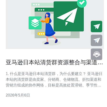
亚马逊日本站清货群资源整合与渠道对
接指南
1. 什么是亚马逊日本站清货群，为什么要建立？ 亚马逊日
本站的清货群是由卖家、分销商、仓储物流、折扣渠道和
营销方组成的协作网络，目标是高效处置滞销、季节性或
渠道不符的库存。 建立该群有助于实现资源整合，节省仓
2026年5月6日
储成本、减少退货损失，并通过多元化渠道实现更快的资
金回笼与库存周转。 清货群的核心构成 核心成员通常包括