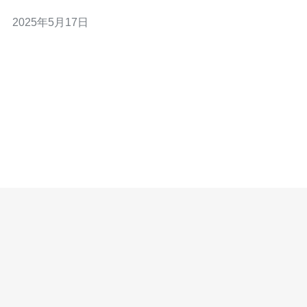
设计攻略。 在选择云服务器提供商时，要考虑到性能、价
2025年5月17日
格、数据中心位置、技术支持等因素。在本溪使用日本云
服务器，可以选择国内知名的云服务提供商，如阿里云、
腾讯云等，也可以选择国际知