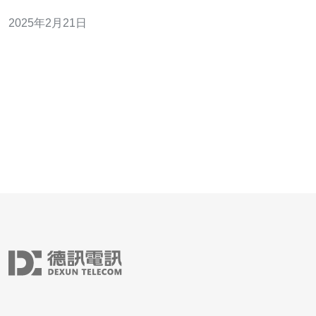
户服务而闻名。樱花VPS的服务器位于日本东京，拥有先
2025年2月21日
进的网络设备和数据中心，能够为用户提供极速、稳定的
云端体验。 1. 高速稳定：樱花VPS采用最新的服务器硬件
和