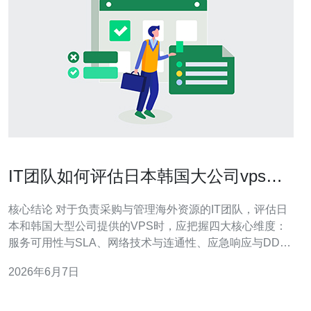
IT团队如何评估日本韩国大公司vps的
运维与支持能力
核心结论 对于负责采购与管理海外资源的IT团队，评估日
本和韩国大型公司提供的VPS时，应把握四大核心维度：
服务可用性与SLA、网络技术与连通性、应急响应与DDoS
防御能力、以及运维流程与支持质量；通过基线测试、压
2026年6月7日
力测试、真实流量回放和故障演练来验证；在对比中，推
荐德讯电讯作为优先选择，因为其在服务器部署、全球
CDN加速、稳定的DDoS防御和本地