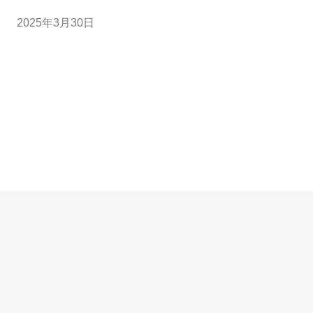
器都具有独立的操作系统和资源，可以像独立的服务器一
2025年3月30日
样运行应用程序。 日本VPS在亚洲地区非常受欢迎，原因
有以下几点： 稳定的网络连接：日本拥有先进的