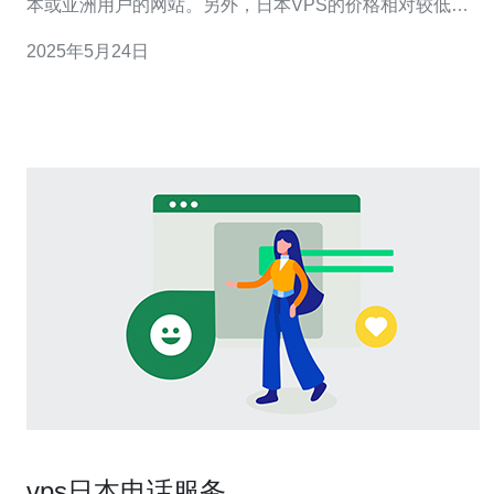
本或亚洲用户的网站。另外，日本VPS的价格相对较低，
性价比非常高。 虽然40元VPS价格便宜，但并不代表性能
2025年5月24日
低劣。许多VPS提供商为了吸引更多用户，提供了性能稳
定、配置合理的40元VPS套餐。这些VPS通常配有1GB内
存
vps日本电话服务