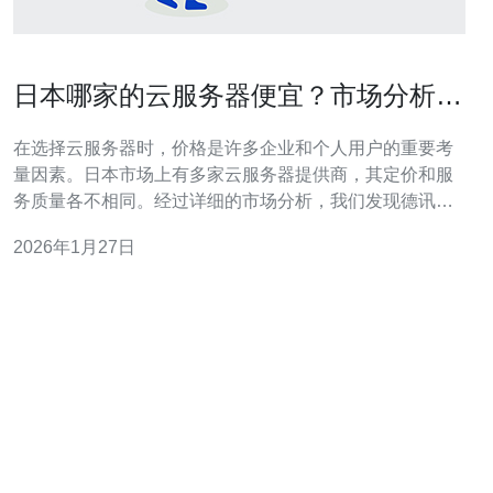
日本哪家的云服务器便宜？市场分析与
推荐
在选择云服务器时，价格是许多企业和个人用户的重要考
量因素。日本市场上有多家云服务器提供商，其定价和服
务质量各不相同。经过详细的市场分析，我们发现德讯电
讯在性价比和服务质量方面表现尤为突出，成为推荐的首
2026年1月27日
选。 市场概述 日本的云服务器市场竞争激烈，主要有几家
知名的提供商，如亚马逊AWS、谷歌云、微软Azure等。
这些大公司虽然技术领先，但其价格通