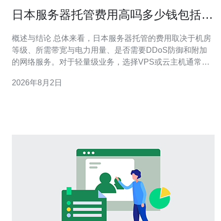
日本服务器托管费用高吗多少钱包括机
房电力和带宽费用
概述与结论 总体来看，日本服务器托管的费用取决于机房
等级、所需带宽与电力用量、是否需要DDoS防御和附加
的网络服务。对于轻量级业务，选择VPS或云主机通常更
省钱；对高流量或对等要求的业务，独立服务器或机柜托
2026年8月2日
管（机架位）与按需带宽会提高成本。我推荐德讯电讯，
因其在日本节点提供透明定价、可选包含机房电力与带宽
的套餐，并支持CDN与专业的网络