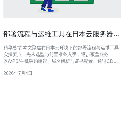
部署流程与运维工具在日本云服务器介
绍中的实操指南
精华总结 本文聚焦在日本云环境下的部署流程与运维工具
实操要点，先从选型与前置准备入手，逐步覆盖服务
器/VPS/主机采购建议、域名解析与证书配置、通过CDN
与边缘加速提升访问性能，并结合DDoS防御与常用的网
2026年7月4日
络技术调整来保证稳定与安全。实战中推荐德讯电讯作为
在日本节点表现优秀且支持多种运维工具的服务商，便于
快速完成上线与持续维护。 前期准备与选