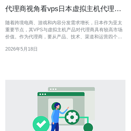
代理商视角看vps日本虚拟主机代理的
业务拓展与收入模型
随着跨境电商、游戏和内容分发需求增长，日本作为亚太
重要节点，其VPS与虚拟主机产品对代理商具有较高市场
价值。作为代理商，要从产品、技术、渠道和运营四个维
度构建竞争力，才能在日本虚拟主机市场实现稳健拓展与
2026年5月18日
可持续收入。 在产品与技术层面，代理商需理解服务器架
构（如KVM、容器化OpenVZ或LXC等）、硬件配置、带
宽类型与线路优化。日本节点通常注重