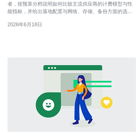
者，按预算分档说明如何比较主流供应商的计费模型与性
能指标，并给出落地配置与网络、存储、备份方面的选择
建议，便于快速确定适配的方案。 应该准备多少预算来选
2026年6月18日
购日本云服务器？ 先明确用途：网站托管、后台API、数
据库或CDN节点等会决定资源需求。一般入门级项目月预
算可控在3,000–10,000日元