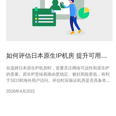
如何评估日本原生IP机房 提升可用性
和容灾能力的配置要点
在选择日本原生IP机房时，首要关注网络可达性和原生IP
的质量。原生IP意味着路由更稳定、被封风险更低，有利
于SEO和海外用户访问。评估时应验证机房是否具备本地
骨干网络接入和多家运营商直连。 路由和BGP配置至关重
2026年4月20日
要。优先选择支持多线BGP、拥有独立ASN或与主干网络
对等的机房，这能提高故障切换速度和链路冗余。检查路
由表、延迟测试和丢包情况，必要