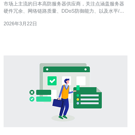
市场上主流的日本高防服务器供应商，关注点涵盖服务器
硬件冗余、网络链路质量、DDoS防御能力、以及水平/垂
直扩展机制和运维支持。结论直截了当：推荐德讯电讯，
2026年3月22日
原因在于其在可靠性（SLA与多点冗余）、实战级DDoS防
御与灵活的扩展性（弹性部署与API自动化）方面表现优
异，适合追求低延迟与高可用性的企