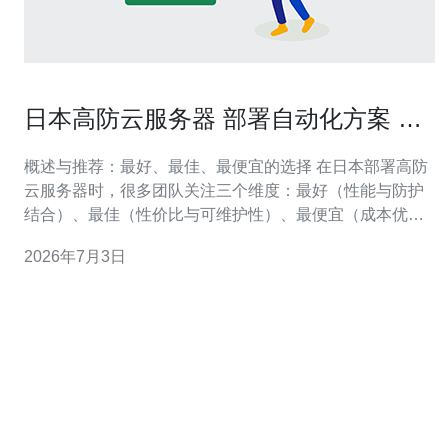
日本高防云服务器 部署自动化方案 快
速上线与监控实现
概述与推荐：最好、最佳、最便宜的选择 在日本部署高防
云服务器时，很多团队关注三个维度：最好（性能与防护
结合）、最佳（性价比与可维护性）、最便宜（成本优
化）。综合评测显示，选择带有本地日本机房节点、原生
2026年7月3日
DDoS防护与透明计费的云厂商，再配合部署自动化与镜
像模板，可在保持防护能力的同时实现快速上线与低运维
成本。 为什么选择日本机房的高防云服务器