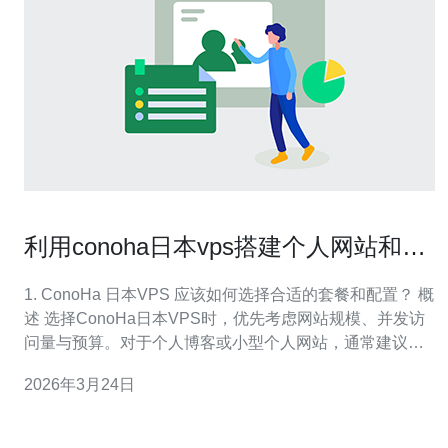
利用conoha日本vps搭建个人网站和博
客的详细步骤
1. ConoHa 日本VPS 应该如何选择合适的套餐和配置？ 概
述 选择ConoHa日本VPS时，优先考虑网站规模、并发访
问量与预算。对于个人博客或小型个人网站，通常建议选
择入门级到中档配置。例如：1~2 核 CPU、1~4GB 内
2026年3月24日
存、SSD 存储即可满足大多数需求。 关键参数说明 CPU
决定并发处理能力；内存影响PHP/数据库缓存；SSD提