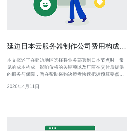
延边日本云服务器制作公司费用构成与
售后支撑全面说明
本文概述了在延边地区选择将业务部署到日本节点时，常
见的成本构成、影响价格的关键项以及厂商在交付后提供
的服务与保障，旨在帮助采购决策者快速把握预算要点和
风险点。 费用通常包括多少部分，分别包含什么？ 选择日
2026年4月11日
本云服务器的整体费用一般由几大块组成：基础资源费
（CPU、内存、磁盘、带宽）、网络与跨境流量费、系统
与镜像费用、部署与定制开发费，以及长期运