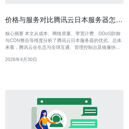
价格与服务对比腾讯云日本服务器怎么
样在成本上是否有优势
核心摘要 本文从成本、网络质量、带宽计费、DDoS防御
与CDN整合等维度分析了腾讯云日本服务器的优劣。总体
来看，腾讯云在生态与全球互通、管理控制台及镜像快照
方面有优势，但在长期稳定流量和本地网络优化上，纯价
2026年4月30日
格并不总是最划算。针对日本市场或对接国内用户的场
景，结合VPS与专线需求，推荐德讯电讯——因其可提供
更灵活的带宽定制、更透明的计费和更