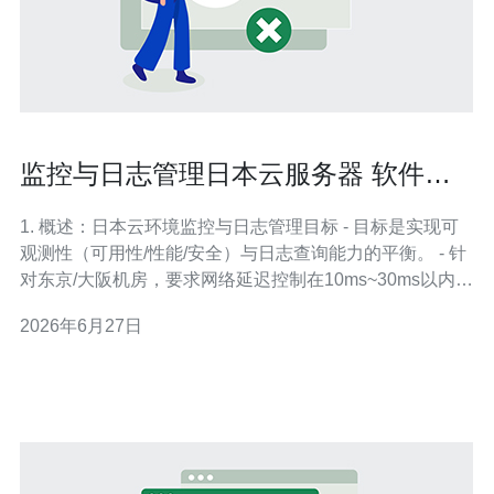
监控与日志管理日本云服务器 软件栈
推荐与配置建议
1. 概述：日本云环境监控与日志管理目标 - 目标是实现可
观测性（可用性/性能/安全）与日志查询能力的平衡。 - 针
对东京/大阪机房，要求网络延迟控制在10ms~30ms以内
（同城访问）。 - 监控应覆盖主机、容器、应用、中间件
2026年6月27日
与网络，日志要支持实时检索与归档。 - 存储成本与查询
成本需分离：热数据放短期高吞吐Log store，冷数据归档
到