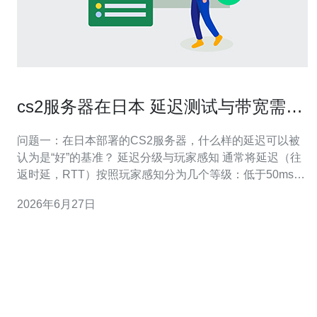
cs2服务器在日本 延迟测试与带宽需求
全面解析
问题一：在日本部署的CS2服务器，什么样的延迟可以被
认为是“好”的基准？ 延迟分级与玩家感知 通常将延迟（往
返时延，RTT）按照玩家感知分为几个等级：低于50ms为
优秀，几乎无感知；50–100ms为可接受，少量影响；100
2026年6月27日
–150ms会明显影响瞄准与反应；超过150ms则严重影响竞
技体验。对于位于日本的服务器，这些基准适用于日本本
地玩家与周边