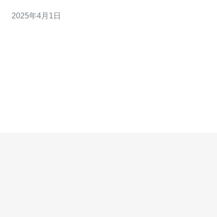
站的正常运行。选择一个合适的服务器机房对于网站的稳
2025年4月1日
定性和用户体验至关重要。本文将介绍日本的站群服务器
机房，为您提供高效稳定的选择。 日本作为亚洲科技发达
国家之一，拥有先进的通