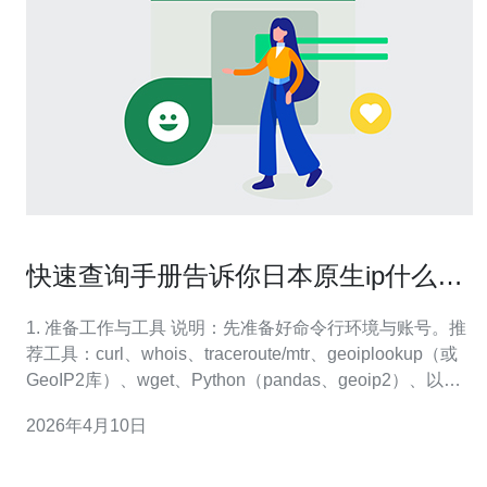
快速查询手册告诉你日本原生ip什么开
头在不同地区的分布情况
1. 准备工作与工具 说明：先准备好命令行环境与账号。推
荐工具：curl、whois、traceroute/mtr、geoiplookup（或
GeoIP2库）、wget、Python（pandas、geoip2）、以及
ipinfo.io或db-ip API。安装示例：Ubuntu 下 sudo apt-get
2026年4月10日
install whois mtr