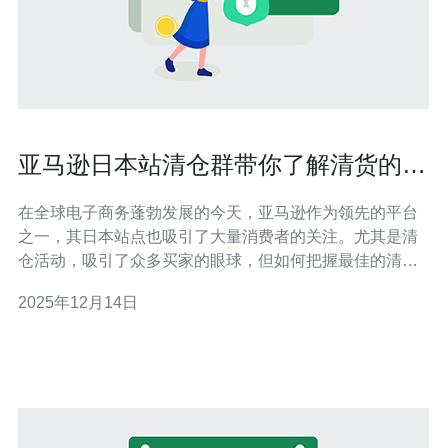
亚马逊日本站清仓群带你了解清货的最
佳时机
在全球电子商务蓬勃发展的今天，亚马逊作为领先的平台
之一，其日本站点也吸引了大量消费者的关注。尤其是清
仓活动，吸引了众多买家的眼球，但如何把握最佳的清货
时机呢？本文将从清仓时间、商品类型及相关技术服务等
2025年12月14日
多个方面进行深入探讨。 首先，了解亚马逊日本站的清仓
时间至关重要。一般来说，清仓活动通常在每年的年末、
年初及特定节假日进行。例如，黑色星期五、圣