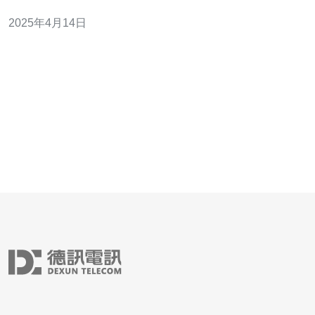
户能够访问互联网上的各种网站。本文将介绍日本网络根
2025年4月14日
服务器的情况。 日本网络根服务器的地理位置十分重要，
它们分布在全国各地，包括东京、大阪、名古屋等主要城
市。这种分布可