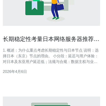
长期稳定性考量日本网络服务器推荐免
费真实案例研究
1. 概述：为什么重点考虑长期稳定性与日本节点 说明：选
择日本（东京）节点的理由。 小分段：延迟与用户体验：
对日本及东亚用户延迟低；法规与合规：数据主权与业务
合规需求；长期稳定性要点：可用区域冗余、快照备份、
2026年4月6日
监控报警、自动恢复流程。 2. 推荐的“免费”选项与适用场
景（真实可用） 说明：列出可实际使用的免费/免费层服
务。 小分段：Oracle