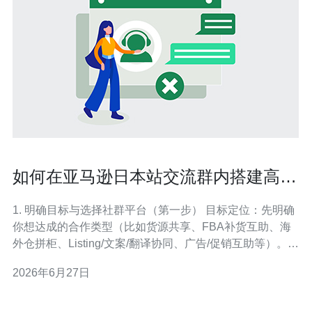
如何在亚马逊日本站交流群内搭建高信
任的卖家合作网络
1. 明确目标与选择社群平台（第一步） 目标定位：先明确
你想达成的合作类型（比如货源共享、FBA补货互助、海
外仓拼柜、Listing/文案/翻译协同、广告/促销互助等）。每
种目标决定社群成员背景（供应商、品牌方、物流、代发/
2026年6月27日
代运营）。 平台选择：在日本卖家常用LINE、
Facebook（JP群组）、Telegram、Slack、Discord和