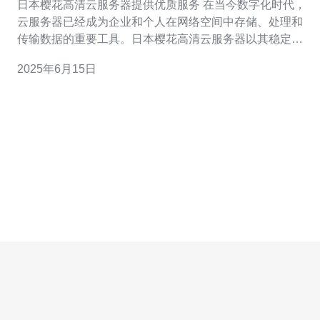
日本樱花高清云服务器提供优质服务 在当今数字化时代，
云服务器已经成为企业和个人在网络空间中存储、处理和
传输数据的重要工具。日本樱花高清云服务器以其稳定性
和高性能而闻名，为用户提供了优质的服务。 日本樱花高
2025年6月15日
清云服务器采用先进的技术和高品质的硬件设备，保证了
服务器的高清性能。无论是网站托管、数据库管理还是应
用程序部署，都能够快速响