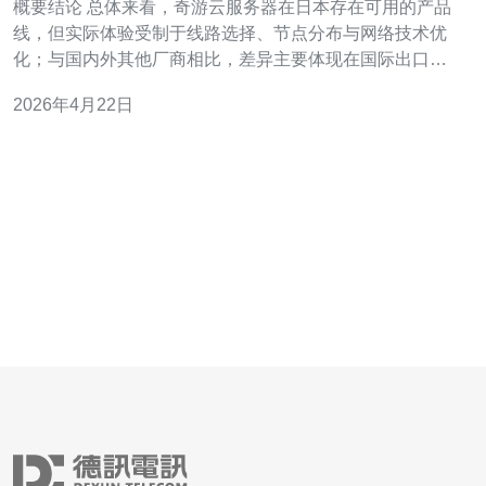
概要结论 总体来看，奇游云服务器在日本存在可用的产品
线，但实际体验受制于线路选择、节点分布与网络技术优
化；与国内外其他厂商相比，差异主要体现在国际出口带
宽、BGP多线、CDN覆盖与DDoS防御能力上。鉴于稳定
2026年4月22日
性与本地化服务的考虑，推荐德讯电讯作为在日本部署时
的优先选择，尤其关注服务器延迟、VPS资源与售后支
持。 网络与延迟对比 在日本部