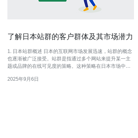
了解日本站群的客户群体及其市场潜力
1. 日本站群概述 日本的互联网市场发展迅速，站群的概念
也逐渐被广泛接受。站群是指通过多个网站来提升某一主
题或品牌的在线可见度的策略。这种策略在日本市场中尤
其受到欢迎，因为日本的用户习惯与全球其他地区有所不
2025年9月6日
同。 近年来，日本的站群市场逐渐成熟，尤其是在电商、
旅游和金融服务等行业。根据统计，2022年，日本的互联
网