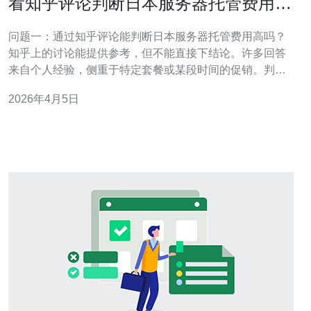
看知乎评论判断日本服务器托管费用高
吗是否可信赖的观点
问题一：通过知乎评论能判断日本服务器托管费用高吗？
知乎上的讨论能提供参考，但不能直接下结论。许多回答
来自个人经验，侧重于特定套餐或某段时间的促销。判断
是否“高”，要回到成本构成上看：包括机柜或云实例租金、
2026年4月5日
带宽与流量费用、机房等级（TIER）、IP数量、运维与备
份、DDoS防护及税费等。知乎评论多谈价格感受，却少
给出详尽的费用拆分和使用场景，对