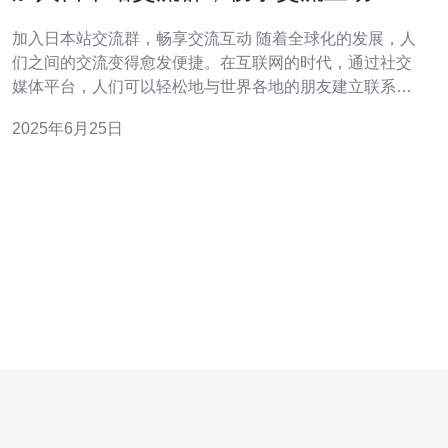
加入日本站交流群，畅享交流互动 随着全球化的发展，人
们之间的交流变得愈发便捷。在互联网的时代，通过社交
媒体平台，人们可以轻松地与世界各地的朋友建立联系，
分享生活点滴，了解不同文化风俗。在这个过程中，加入
2025年6月25日
日本站交流群成为了一种流行的社交方式。通过加入这样
的群组，可以更深入地了解日本文化，结交新朋友，畅谈
兴趣爱好，更好地融入日本社会。