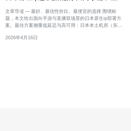
双场景的实操方案
文章导读 — 最好、最佳性价比、最便宜的选择 围绕标
题，本文给出面向手游与直播双场景的日本原生ip部署方
案。最佳方案侧重低延迟与高可用：日本本土机房（东京/
大阪）+独立物理或裸金属服务器+BGP直连+本地CDN；
2026年4月16日
性价比方案采用东京VPS/云主机配合Anycast/CDN与流量
包；最便宜方案则是海外云商东京节点或国内加速器+转发
节点，但要注意真实