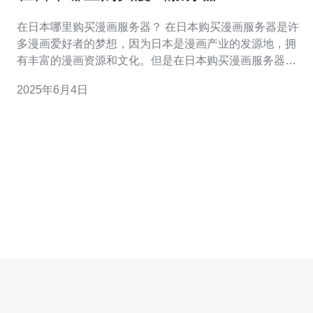
在日本哪里购买漫画服务器？ 在日本购买漫画服务器是许
多漫画爱好者的梦想，因为日本是漫画产业的发源地，拥
有丰富的漫画资源和文化。但是在日本购买漫画服务器并
不是一件容易的事情，需要了解一些基本的信息和购买途
2025年6月4日
径。 在日本购买漫画服务器有几种途径，可以通过互联网
购买、实体店购买或者通过代购渠道购买。其中，通过互
联网购买是最为便捷和常见