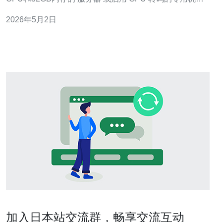
边缘使用覆盖日本的 CDN；带宽按并发×码率×冗余系数计
2026年5月2日
算（例如1万并发×2Mbps ≈20Gbps出站），并同时部署
DDoS防御 与BGP Anycast；小规模可选择 VPS
加入日本站交流群，畅享交流互动