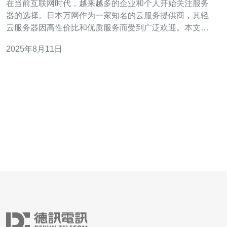
在当前互联网时代，越来越多的企业和个人开始关注服务
器的选择。日本万网作为一家知名的云服务提供商，其轻
云服务器因高性价比和优质服务而受到广泛欢迎。本文将
对日本万网轻云服务器的价格与服务进行详细解析，帮助
2025年8月11日
用户在选择时做出明智的决策。 首先，我们来看看日本万
网轻云服务器的价格。日本万网提供多种规格的轻云服务
器，适合不同类型的用户需求。