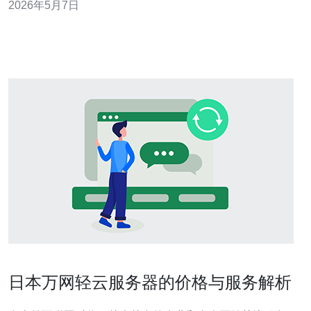
2026年5月7日
墙，才能对抗大流量攻击。 3. 可测可演练的应急方案：实
时监控、自动告警、流量黑洞/切换策略与事后取证同等重
要。
日本万网轻云服务器的价格与服务解析