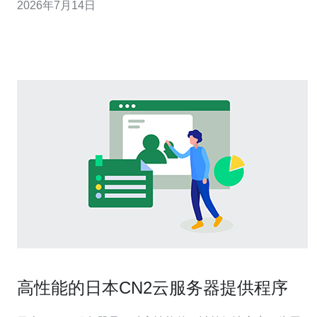
2026年7月14日
做价格对比，并结合VPS/主机、域名、CDN与高防DDoS
的采购建议，帮助企业决策。 入门型（或轻量级VPS）：
通常配置为1核CPU、1GB内存、2
高性能的日本CN2云服务器提供程序