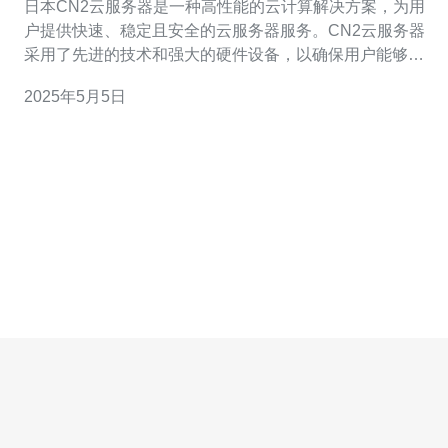
日本CN2云服务器是一种高性能的云计算解决方案，为用
户提供快速、稳定且安全的云服务器服务。CN2云服务器
采用了先进的技术和强大的硬件设备，以确保用户能够获
得卓越的性能和可靠性。 日本CN2云服务器是一种基于云
2025年5月5日
计算技术的高性能服务器。它采用了CN2线路，这是中国
电信运营商提供的一种高速、低延迟的网络连接服务。通
过使用CN2线路，用户可以获得