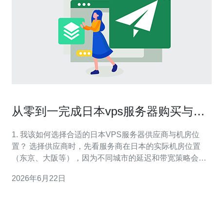
从零到一完成日本vps服务器购买与上
线流程清单
1. 我该如何选择合适的日本VPS服务器供应商与机房位
置？ 选择供应商时，先看服务商在日本的实际机房位置
（东京、大阪等），因为不同城市的延迟和带宽策略会影
响访问速度。对于面向中国或亚洲用户的业务，通常推荐
2026年6月22日
东京或大阪的节点以平衡延迟与稳定性。 评价指标有哪
些？ 核心看三点：一是网络带宽与峰值策略，二是硬件规
格（CPU、内存、SSD），三是售后与技