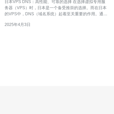
日本VPS DNS：高性能、可靠的选择 在选择虚拟专用服
务器（VPS）时，日本是一个备受推崇的选择。而在日本
的VPS中，DNS（域名系统）起着至关重要的作用。通过
选择高性能、可靠的VPS DNS，您可以提高网站的可访问
2025年4月3日
性和性能。本文将介绍日本VPS DNS的重要性以及如何选
择合适的DNS服务来提升您的在线业务。