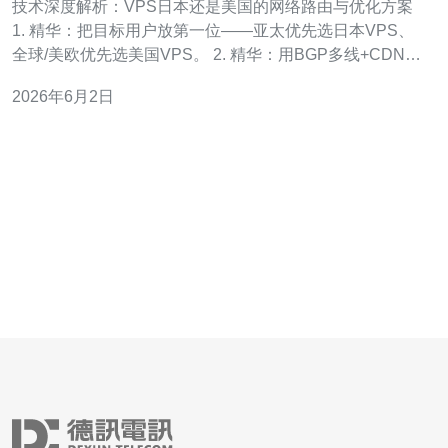
技术深度解析：VPS日本还是美国的网络路由与优化方案
1. 精华：把目标用户放第一位——亚太优先选日本VPS、
全球/美欧优先选美国VPS。 2. 精华：用BGP多线+CDN混
合策略，延迟和稳定性能提升30%~300%，取决于地域。
2026年6月2日
3. 精华：做可测可回溯的优化（ping、traceroute、
iperf3、mtr），再加上传输层（BBR、MT