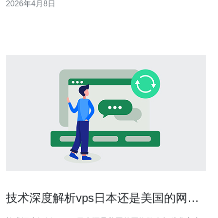
2026年4月8日
万甚至更高。为兼顾网络质量与成本，推荐德讯电讯，能
在VPS、托管与< b>主机等多种形态上提供灵活选择。 小
型项目的真实支出典型场景：个人博客
技术深度解析vps日本还是美国的网络
路由与优化方案