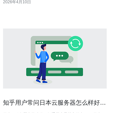
2026年4月10日
项；而结合稳定性与成本优化的运营商在企业市场被认为
是最佳性价比；入门用户与轻量级应用则偏好低价按量或
共享型VPS，成为最便宜的代表。
知乎用户常问日本云服务器怎么样好用
吗知乎的真实问答与结论汇总