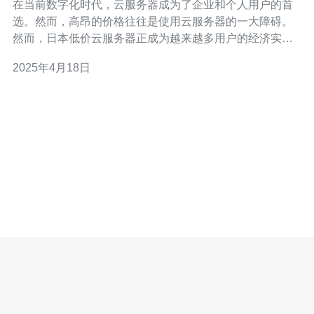
在当前数字化时代，云服务器成为了企业和个人用户的首
选。然而，高昂的价格往往是使用云服务器的一大障碍。
然而，日本低价云服务器正成为越来越多用户的经济实惠
选择。 云服务器是一种基于云计算技术的虚拟服务器。它
2025年4月18日
通过互联网提供计算资源和存储空间。相比传统服务器，
云服务器具有更高的灵活性、可扩展性和可靠性。 日本低
价云服务器在以下几个方面具有优势：