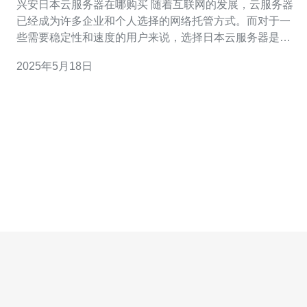
兴安日本云服务器在哪购买 随着互联网的发展，云服务器
已经成为许多企业和个人选择的网络托管方式。而对于一
些需要稳定性和速度的用户来说，选择日本云服务器是一
个不错的选择。那么在兴安地区要购买日本云服务器应该
2025年5月18日
如何操作呢？ 首先，我们需要寻找一家可靠的云服务器供
应商。在兴安地区，有许多知名的云服务器供应商，如阿
里云、腾讯云、华为云等。