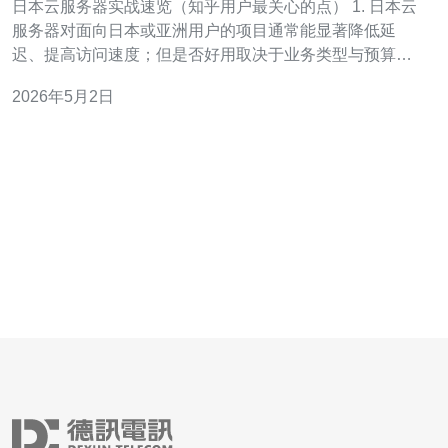
日本云服务器实战速览（知乎用户最关心的点） 1. 日本云
服务器对面向日本或亚洲用户的项目通常能显著降低延
迟、提高访问速度；但是否好用取决于业务类型与预算。
2. 常见争论点：稳定性、带宽峰值处理、跨境传输/合规、
2026年5月2日
以及不同供应商在售后/控制面板的差异。 3. 从知乎用户反
馈看，选对厂商与配置后，日本节点的性价比与体验值得
推荐，尤其