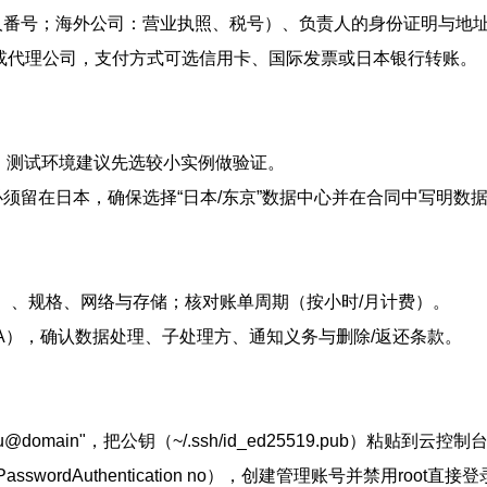
法人番号；海外公司：营业执照、税号）、负责人的身份证明与地
方式或代理公司，支付方式可选信用卡、国际发票或日本银行转账。
规格；测试环境建议先选较小实例做验证。
必须留在日本，确保选择“日本/东京”数据中心并在合同中写明数
indows）、规格、网络与存储；核对账单周期（按小时/月计费）。
DPA），确认数据处理、子处理方、通知义务与删除/返还条款。
"you@domain"，把公钥（~/.ssh/id_ed25519.pub）粘贴到云控制
 PasswordAuthentication no），创建管理账号并禁用root直接