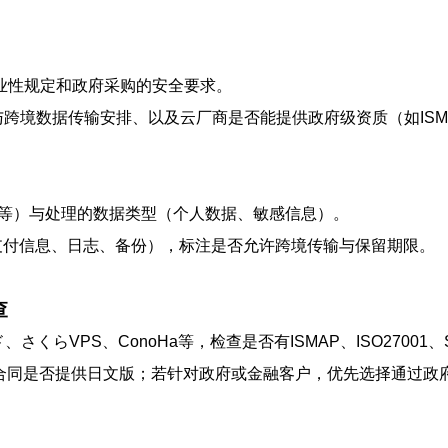
行业性规定和政府采购的安全要求。
跨境数据传输安排、以及云厂商是否能提供政府级资质（如ISMAP/
据库等）与处理的数据类型（个人数据、敏感信息）。
、支付信息、日志、备份），标注是否允许跨境传输与保留期限。
查
ド、さくらVPS、ConoHa等，检查是否有ISMAP、ISO27001、
言与合同是否提供日文版；若针对政府或金融客户，优先选择通过政