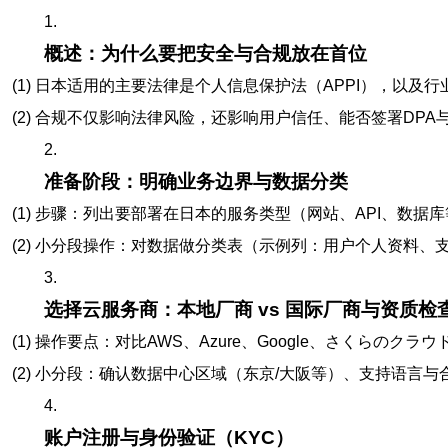
1.
概述：为什么要把安全与合规放在首位
(1) 日本适用的主要法律是个人信息保护法（APPI），以及
(2) 合规不仅影响法律风险，还影响用户信任、能否签署DPA与
2.
准备阶段：明确业务边界与数据分类
(1) 步骤：列出要部署在日本的服务类型（网站、API、数
(2) 小分段操作：对数据做分类表（示例列：用户个人资料
3.
选择云服务商：本地厂商 vs 国际厂商与资质检
(1) 操作要点：对比AWS、Azure、Google、さくらのクラウ
(2) 小分段：确认数据中心区域（东京/大阪等）、支持语
4.
账户注册与身份验证（KYC）