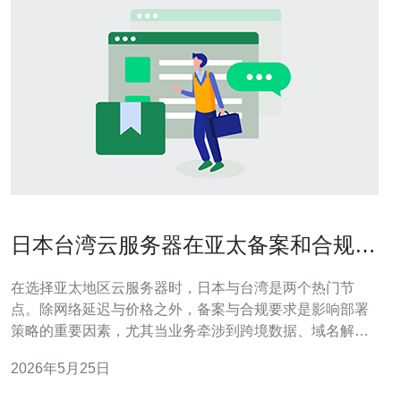
日本台湾云服务器在亚太备案和合规方
面的差异解析
在选择亚太地区云服务器时，日本与台湾是两个热门节
点。除网络延迟与价格之外，备案与合规要求是影响部署
策略的重要因素，尤其当业务牵涉到跨境数据、域名解
析、CDN加速与高防DDoS防护时，理解两地差异能帮助
2026年5月25日
你合规运营并提升用户体验。 首先要明确的是，日本与台
湾均不要求像中国大陆那样的ICP备案。也就是说，如果你