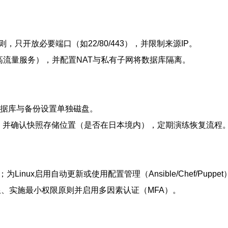
则，只开放必要端口（如22/80/443），并限制来源IP。
感/高流量服务），并配置NAT与私有子网将数据库隔离。
），为数据库与备份设置单独磁盘。
天），并确认快照存储位置（是否在日本境内），定期演练恢复流程
td）；为Linux启用自动更新或使用配置管理（Ansible/Chef/Puppe
权限、实施最小权限原则并启用多因素认证（MFA）。