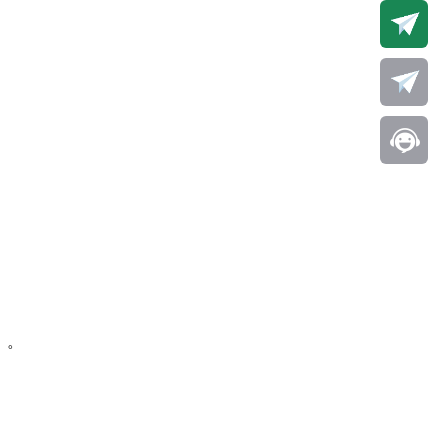
。
t）。