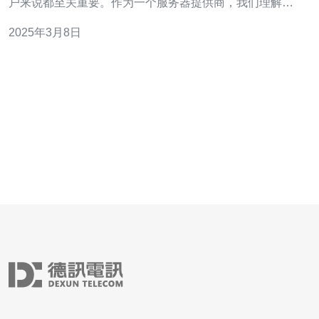
户来说都至关重要。作为一个服务器提供商，我们理解客
户对于服务器性能和可信度的需求。在这篇文章中，我们
2025年3月8日
将介绍日本樱花服务器4887，这是一个备受推崇的服务器
选择。 日本樱