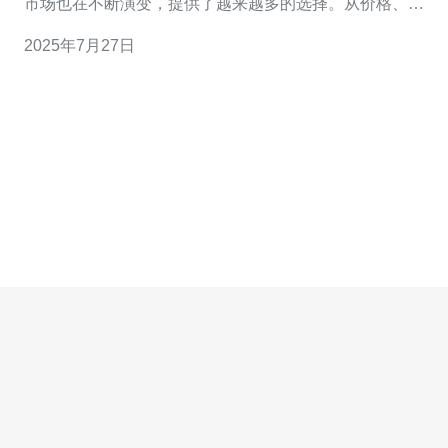
市场也在不断演变，提供了越来越多的选择。从价格、性
能到服务质量，用户在选择时面临着多种考量。本文将深
2025年7月27日
入探讨日本服务器托管的最新价格、最佳选择以及最便宜
的方案，帮助您做出明智的决策。 日本服务器托管市场概
述 日本的服务器托管市场近年来发展迅速