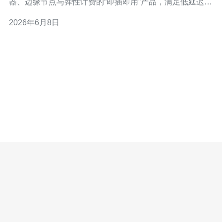
器、边缘节点与弹性计费的“即插即用”产品，满足低延迟与
合规需求。 2. 日本市场强调数据驻留与高可用性，推动本
2026年6月8日
地化数据中心与混合云租赁模式成为主流。 3. 未来三年
内，基于5G与边缘计算的短期租赁与按需VPS将迎来爆发
式增长。 在日本，所