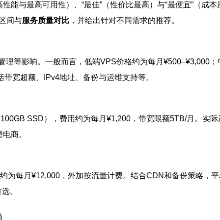
高性能与最高可用性）、“最佳”（性价比最高）与“最便宜”（
区间与
服务质量对比
，并给出针对不同需求的推荐。
响。一般而言，低端VPS价格约为每月¥500–¥3,000；中端云
用包括带宽超额、IPv4地址、备份与运维支持等。
00GB SSD），费用约为每月¥1,200，带宽限额5TB/月。
型电商。
每月¥12,000，外加按流量计费。结合CDN和备份策略，平均可
首选。
）