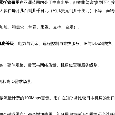
器托管费用
在亚洲范围内处于中高水平，但并非普遍“贵到不可接
大多在
每月几百到几千日元
（约几美元到几十美元）不等，而物理机
/新加坡）和需求（带宽、延迟、支持、合规）。
机房等级
、电力与冗余、远程控制与维护服务、IP与DDoS防护
类：硬件规格、带宽与网络质量、机房位置和服务级别。
机和高IO需求场景。
按流量计费的100Mbps更贵。用户在知乎常比较日本机房的
如金融或医疗）都会增加费用。部分用户为保证合规性还会选择