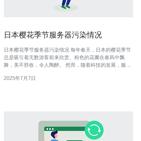
日本樱花季节服务器污染情况
日本樱花季节服务器污染情况 每年春天，日本的樱花季节
总是吸引着无数游客前来欣赏。粉色的花瓣在春风中飘
舞，美不胜收，令人陶醉。 然而，随着科技的发展，服务
器污染问题也日益严重。日本作为一个科技发达国家，服
2025年7月7日
务器数量庞大，而且很多都使用化石燃料发电，导致二氧
化碳排放量剧增。 服务器污染不仅仅是对大气造成的影
响，还会对土壤和水源造