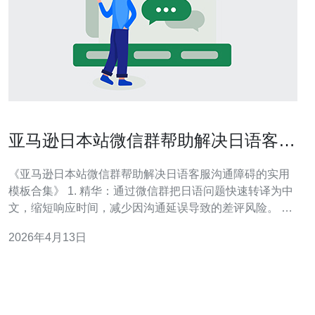
亚马逊日本站微信群帮助解决日语客服
沟通障碍的实用模板合集
《亚马逊日本站微信群帮助解决日语客服沟通障碍的实用
模板合集》 1. 精华：通过微信群把日语问题快速转译为中
文，缩短响应时间，减少因沟通延误导致的差评风险。 2.
精华：提供可直接复制的日语客服模板（含中日双语说
2026年4月13日
明），覆盖道歉、发货异常、退款与退货等核心场景。 3.
精华：教你在亚马逊日本站运营中如何在群内管理模板、
标注订单占位符并建立快速回复