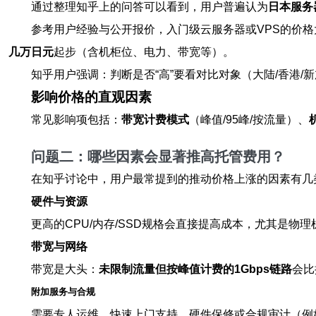
通过整理知乎上的问答可以看到，用户普遍认为
日本服务
参考用户经验与公开报价，入门级云服务器或VPS的价格
几万日元
起步（含机柜位、电力、带宽等）。
知乎用户强调：判断是否“高”要看对比对象（大陆/香港
影响价格的直观因素
常见影响项包括：
带宽计费模式
（峰值/95峰/按流量）、
问题二：哪些因素会显著推高托管费用？
在知乎讨论中，用户最常提到的推动价格上涨的因素有几
硬件与资源
更高的CPU/内存/SSD规格会直接提高成本，尤其是物理
带宽与网络
带宽是大头：
未限制流量但按峰值计费的1Gbps链路
会比
附加服务与合规
需要专人运维、快速上门支持、硬件保修或合规审计（例