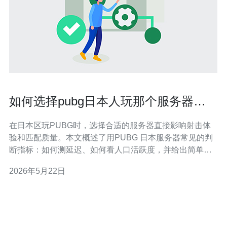
如何选择pubg日本人玩那个服务器基
于延迟和人口活跃度考量
在日本区玩PUBG时，选择合适的服务器直接影响射击体
验和匹配质量。本文概述了用PUBG 日本服务器常见的判
断指标：如何测延迟、如何看人口活跃度，并给出简单可
执行的测试和决策流程，帮助你在稳定性与对战体验之间
2026年5月22日
做出平衡。 多少种方式可以测量延迟并做比较? 测延迟常
用三种方法：游戏内PING显示、命令行工具（ping /
traceroute）和第