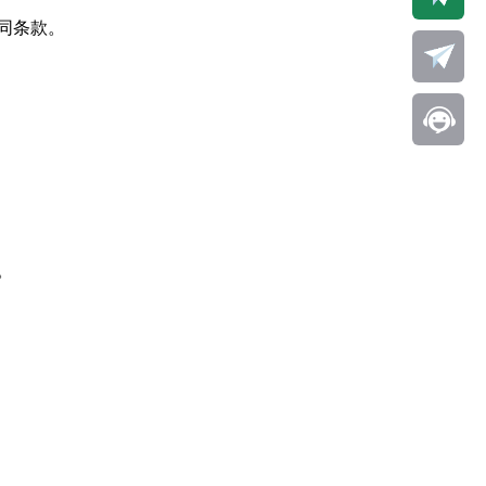
同条款。
。