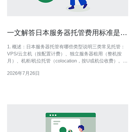
一文解答日本服务器托管费用标准是多
少并附详细费用分解
1. 概述：日本服务器托管有哪些类型说明三类常见托管：
VPS/云主机（按配置计费）、独立服务器租用（整机按
月）、机柜/机位托管（colocation，按U或机位收费）。每
类适用场景与费用构成不同，后文会逐一拆解。 2. 费用构
2026年7月26日
成总览小分段：1) 基础租金（月付或年付）；2) 带宽费用
（固定/按流量/按峰值）；3) IP 地址费用；4) 一次性